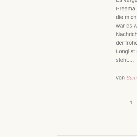
Es verge
Preema n
die mich
war es w
Nachrich
der froh
Longlist
steht....
von
Sam
1