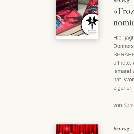
Beitrag
»Froz
nomin
Hier jag
Donnerst
SERAPH 
öffnete, 
jemand v
hat. Wom
eigenen 
von
Sam
Beitrag