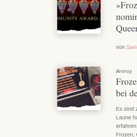
»Froz
nomin
Quee
von
Sam
Beitrag
Froze
bei d
Es sind 
Laune ha
erfahren
Frozen,