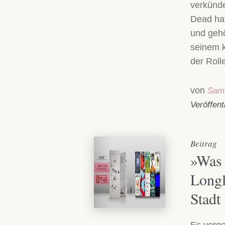
verkünde
Dead hat
und gehö
seinem k
der Roll
von
Sam
Veröffen
Beitrag
»Was 
Longl
Stadt