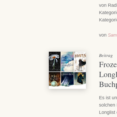
von Radi
Kategori
Kategor
von
Sam
Beitrag
Froze
Longl
Buchp
Es ist u
solchen 
Longlist