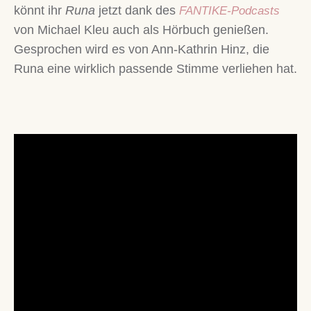
könnt ihr
Runa
jetzt dank des
FANTIKE-Podcasts
von Michael Kleu auch als Hörbuch genießen.
Gesprochen wird es von Ann-Kathrin Hinz, die
Runa eine wirklich passende Stimme verliehen hat.