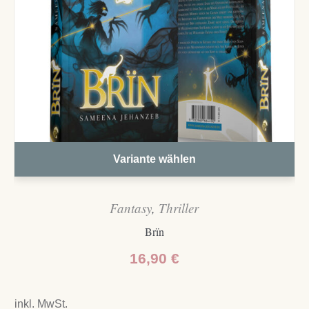
Variante wählen
Fantasy
,
Thriller
Brïn
16,90
€
inkl. MwSt.