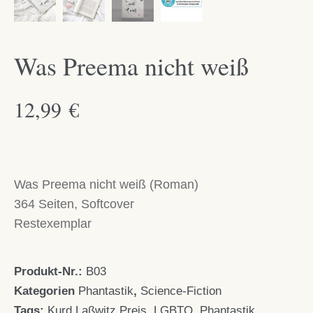
Was Preema nicht weiß
12,99
€
Was Preema nicht weiß (Roman)
364 Seiten, Softcover
Restexemplar
Produkt-Nr.:
B03
Kategorien
Phantastik
,
Science-Fiction
Tags:
Kurd Laßwitz Preis
,
LGBTQ
,
Phantastik
,