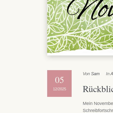
Von
Sam
In
A
05
Rückbli
12/2025
Mein November
Schreibfortschr