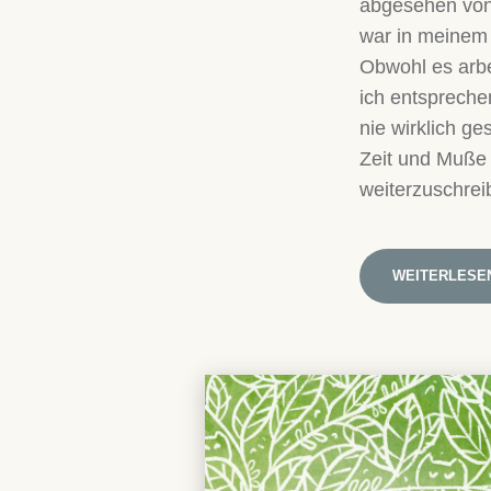
abgesehen von 
war in meinem 
Obwohl es arbe
ich entsprechen
nie wirklich g
Zeit und Muße
weiterzuschrei
WEITERLESE