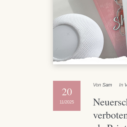
Von
Sam
In
V
20
Neuersc
11/2025
verbote