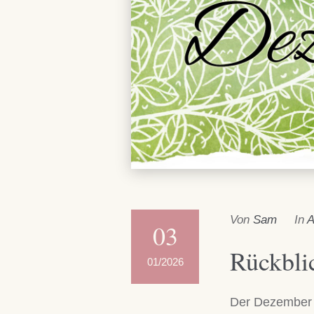
Von
Sam
In
A
03
Rückbli
01/2026
Der Dezember w