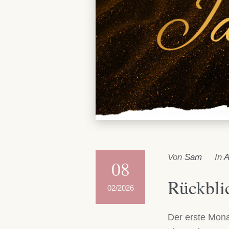
Von
Sam
In
A
08
Rückbli
02/2026
Der erste Mona