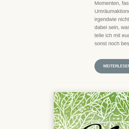
Momenten, fas
Umräumaktionen
irgendwie nich
dabei sein, wa
teile ich mit 
sonst noch besc
WEITERLESE