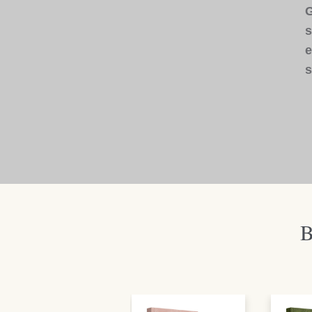
G
s
e
s
B