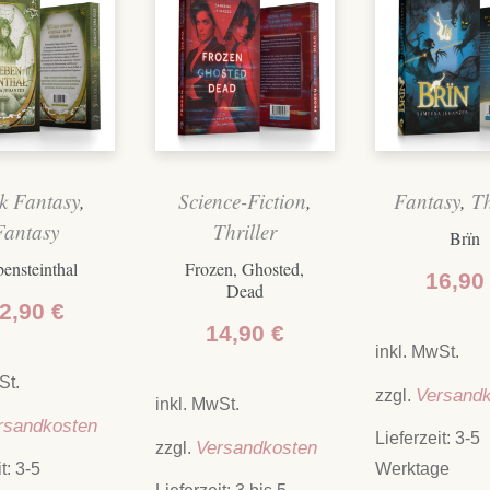
k Fantasy
,
Science-Fiction
,
Fantasy
,
Th
Fantasy
Thriller
Brïn
bensteinthal
Frozen, Ghosted,
16,90
Dead
2,90
€
14,90
€
inkl. MwSt.
St.
zzgl.
Versand
inkl. MwSt.
rsandkosten
Lieferzeit:
3-5
zzgl.
Versandkosten
it:
3-5
Werktage
Lieferzeit:
3 bis 5