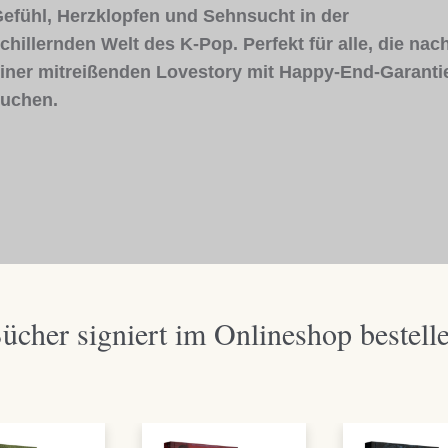
efühl, Herzklopfen und Sehnsucht in der
chillernden Welt des K-Pop. Perfekt für alle, die nac
iner mitreißenden Lovestory mit Happy-End-Garanti
uchen.
ücher signiert im Onlineshop bestell