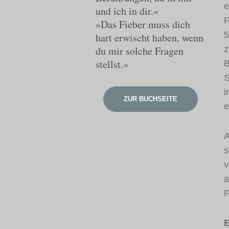
e
und ich in dir.«
F
»Das Fieber muss dich
5
hart erwischt haben, wenn
du mir solche Fragen
z
stellst.«
B
S
i
ZUR BUCHSEITE
e
A
s
v
a
F
E