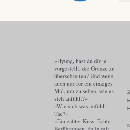
»Hyung, hast du dir je
vorgestellt, die Grenze zu
überschreiten? Und wenn
auch nur für ein einziges
Mal, um zu sehen, wie es
Z
sich anfühlt?«
E
»Wie sich was anfühlt,
E
Tae?«
»Ein echter Kuss. Echte
M
Berührungen, du in mir